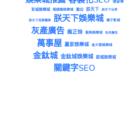
張家寧
朕天下
彩城娛樂城
撤出
搖錢樹娛樂城
朕天下仙草
朕天下娛樂城
橘子影城
朕天下冠軍團隊
灰產廣告
瘋正妹
聖典娛樂城
色流廣告
萬事屋
贏家娛樂城
金大發娛樂城
金鈦城
金鈦城娛樂城
鉅城娛樂城
關鍵字SEO