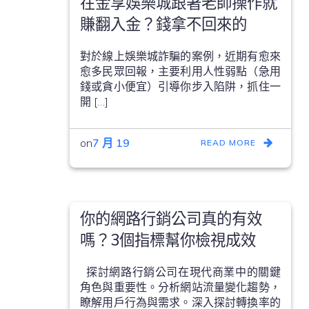
在金享娛樂城跟著老師操作就
賺翻入金？錢拿不回來的
對於線上娛樂城詐騙的案例，近期有愈來
愈多民眾回報，主要利用人性弱點（急用
錢或貪小便宜）引導你步入陷阱，抓住一
開 […]
on
7 月 19
READ MORE
你的網路行銷公司真的有效
嗎？3個指標幫你檢視成效
探討網路行銷公司在現代商業中的關鍵
角色與重要性。分析網站流量變化趨勢，
瞭解用戶行為與需求。深入探討轉換率的