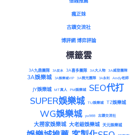
借錢推薦
瘋正妹
古蹟交流社
博評網 博弈評論
標籤雲
3A九鼎團隊
3A喜多團隊
3A大人物
3A威登團隊
3A反水
3A娛樂城
3A微光團隊
Andy老師
3A娛樂城VIP
3A永利
SEO代打
JY娛樂城
MT真人
PM娛樂城
SUPER娛樂城
TZ娛樂城
TU娛樂城
WG娛樂城
yu988
古蹟交流社
大撈家娛樂城
大老爺娛樂城
天元娛樂城
娛樂城推薦
客製化SEO