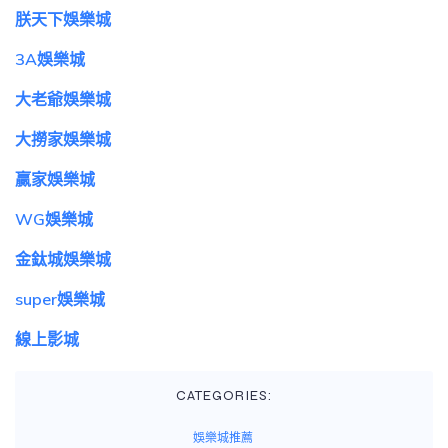
朕天下娛樂城
3A娛樂城
大老爺娛樂城
大撈家娛樂城
贏家娛樂城
WG娛樂城
金鈦城娛樂城
super娛樂城
線上影城
CATEGORIES:
娛樂城推薦