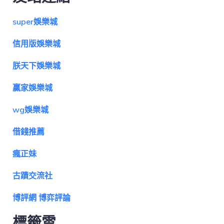
super娛樂城
信用版娛樂城
朕天下娛樂城
贏家娛樂城
wg娛樂城
借錢推薦
瘋正妹
古蹟交流社
博評網 博弈評論
標籤雲