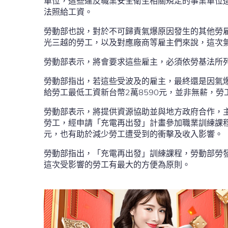
單位，這些違反職業安全衛生相關規定的事業單位
法照給工資。
勞動部也說，對於不可歸責氣爆原因發生的其他勞
光三越的勞工，以及對應廠商等雇主們來說，這次
勞動部表示，將會要求這些雇主，必須依勞基法所
勞動部指出，若這些受波及的雇主，最終還是因氣
給勞工最低工資新台幣2萬8590元，並非無薪，
勞動部表示，將提供資源協助並與地方政府合作，
勞工，經申請「充電再出發」計畫參加職業訓練課程
元，也有助於減少勞工遭受到的衝擊及收入影響。
勞動部指出，「充電再出發」訓練課程，勞動部勞
這次受影響的勞工有最大的方便為原則。