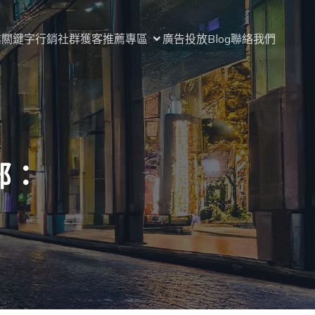
業關鍵字行銷
社群獲客
推薦專區
廣告投放
Blog
聯絡我們
部：