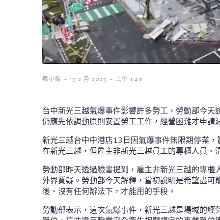
-
-
瘋小編
15 2 月 2025
上午 1:40
台中新光三越氣爆事件影響許多勞工，勞動部今天
仍應先依調動原則安置勞工工作，經營困難才申請
新光三越台中中港店13日因氣爆事件無限期停業
在新光三越，但雇主非新光三越員工的專櫃人員、
勞動部昨天透過臉書提到，雇主非新光三越的專櫃
外界質疑。勞動部今天解釋，當初說明是希望盡可
後、沒有任何辦法下，才能用的手段。
勞動部表示，這次氣爆事件，新光三越是場域的經