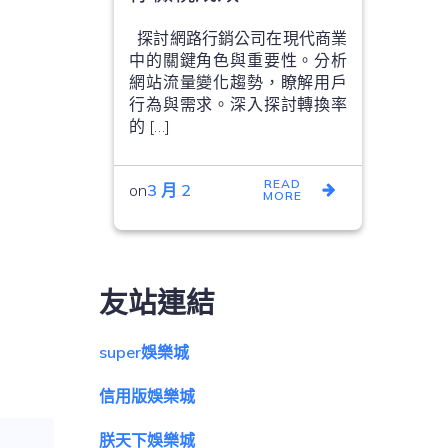
探討網路行銷公司在現代商業
中的關鍵角色與重要性。分析
網站流量變化趨勢，瞭解用戶
行為與需求。深入探討轉換率
的 […]
READ
on
3 月 2
MORE
友站連結
super娛樂城
信用版娛樂城
朕天下娛樂城