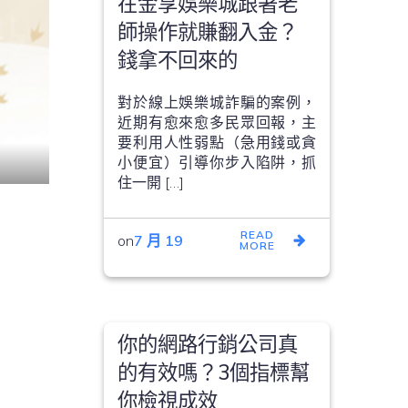
在金享娛樂城跟著老
師操作就賺翻入金？
錢拿不回來的
對於線上娛樂城詐騙的案例，
近期有愈來愈多民眾回報，主
要利用人性弱點（急用錢或貪
小便宜）引導你步入陷阱，抓
住一開 […]
READ
on
7 月 19
MORE
你的網路行銷公司真
的有效嗎？3個指標幫
你檢視成效