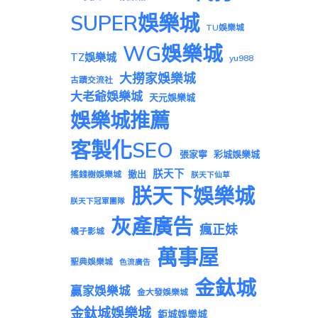
SUPER娛樂城
TU娛樂城
WG娛樂城
TZ娛樂城
yu988
大撈家娛樂城
古蹟交流社
大老爺娛樂城
天元娛樂城
娛樂城推薦
客製化SEO
張家寧
彩城娛樂城
朕天下
撤出
搖錢樹娛樂城
朕天下仙草
朕天下娛樂城
朕天下冠軍團隊
灰產廣告
瘋正妹
橘子影城
萬事屋
聖典娛樂城
色流廣告
金鈦城
贏家娛樂城
金大發娛樂城
金鈦城娛樂城
鉅城娛樂城