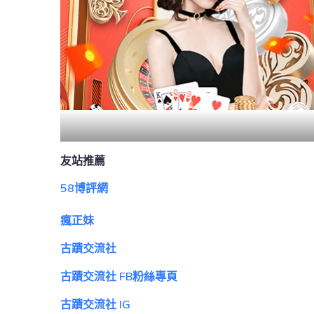
友站推薦
58博評網
瘋正妹
古蹟交流社
古蹟交流社 FB粉絲專頁
古蹟交流社 IG