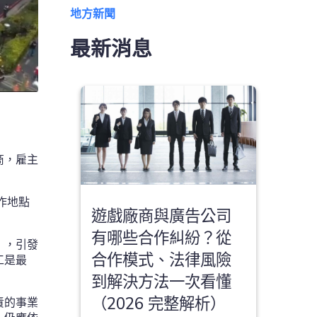
地方新聞
最新消息
商，雇主
作地點
遊戲廠商與廣告公司
有哪些合作糾紛？從
」，引發
合作模式、法律風險
工是最
到解決方法一次看懂
（2026 完整解析）
責的事業