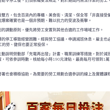
遭勒令停工後，仍須依職安法規定，對於期間內無法作業的勞工
雇雙方，包含百貨內的專櫃、美食街、清潔、保全等「非直接受
氣爆案確實也是一個非預期、難以抗力的受波及衝擊。
列的調動原則，優先將勞工安置到其他合適的工作場域工作。
爆的停工導致經營困難，經與勞工協議，申請減班休息，雇主也
勞工的勞、健保也要正常投保。
主動說明勞動部「充電再出發」計畫、職業訓練等措施，對於減
，可依參訓時數，核給每小時190元津貼，最高每月可領到1萬7
發署也會積極協助，為需要的勞工規劃合適參訓的線上及實體課