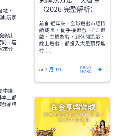
（2026 完整解析）
各地，
因此玩家
前言 近年來，全球遊戲市場持
續成長，從手機遊戲、PC 遊
娛樂城
戲、主機遊戲，到休閒遊戲、
苟同，這
線上遊戲，都投入大量預算進
家來分
行 […]
READ
on
7 月 19
MORE
是中繼
基本上都
遊戲品牌