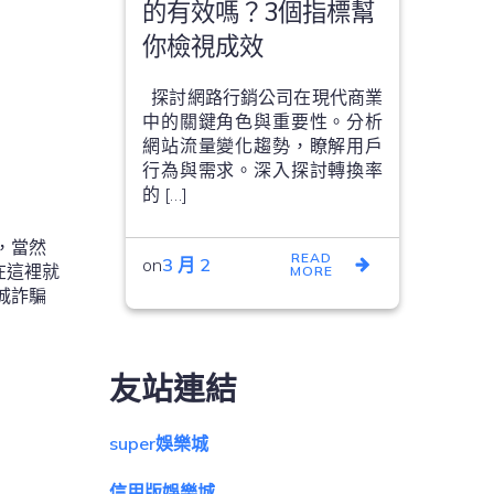
的有效嗎？3個指標幫
你檢視成效
探討網路行銷公司在現代商業
中的關鍵角色與重要性。分析
網站流量變化趨勢，瞭解用戶
行為與需求。深入探討轉換率
的 […]
，當然
READ
on
3 月 2
在這裡就
MORE
城詐騙
友站連結
super娛樂城
信用版娛樂城