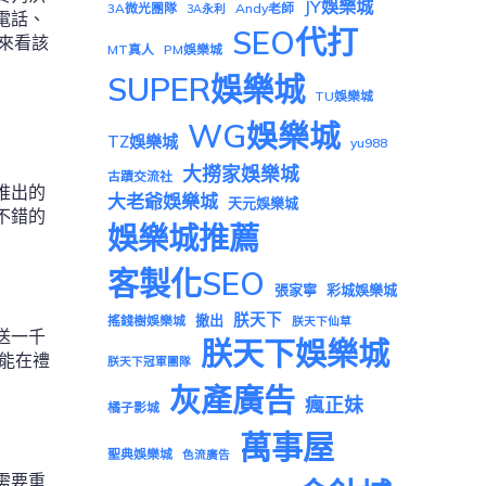
JY娛樂城
3A微光團隊
Andy老師
3A永利
電話、
SEO代打
來看該
MT真人
PM娛樂城
SUPER娛樂城
TU娛樂城
WG娛樂城
TZ娛樂城
yu988
大撈家娛樂城
古蹟交流社
推出的
大老爺娛樂城
天元娛樂城
不錯的
娛樂城推薦
客製化SEO
張家寧
彩城娛樂城
朕天下
撤出
搖錢樹娛樂城
朕天下仙草
送一千
朕天下娛樂城
能在禮
朕天下冠軍團隊
灰產廣告
瘋正妹
橘子影城
萬事屋
聖典娛樂城
色流廣告
需要重