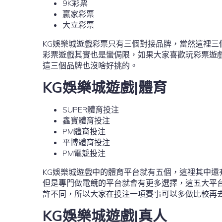
9K彩票
贏家彩票
大立彩票
KG娛樂城遊戲彩票只有三個對接品牌，當然這裡
彩票遊戲其實也是蠻侷限，如果大家喜歡玩彩票遊
這三個品牌也沒啥好挑的。
KG娛樂城遊戲|體育
SUPER體育投注
鑫寶體育投注
PM體育投注
平博體育投注
PM電競投注
KG娛樂城遊戲中的體育平台就有五個，這裡其中
但是專門做電競的平台就會有更多選擇，這五大平
許不同，所以大家在投注一項賽事可以多做比較再
KG娛樂城遊戲|真人