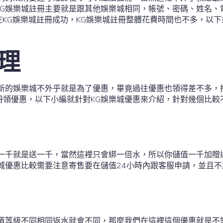
KG娛樂城註冊主要就是跟其他娛樂城相同，帳號、密碼、姓名、
在KG娛樂城註冊成功，KG娛樂城註冊整體花費時間也不多，以下
理
冊新的娛樂城不外乎就是為了優惠，畢竟過往優惠也領得差不多，
冊領優惠，以下小編就針對KG娛樂城優惠來介紹，針對幾個比較
值一千就是送一千，當然這裡只會綁一倍水，所以你儲值一千加贈
城優惠比較需要注意寄售要在儲值24小時內跟客服申請，並且不
知道等級不同相同返水就會不同，那麼我們在這裡這個優惠就是不