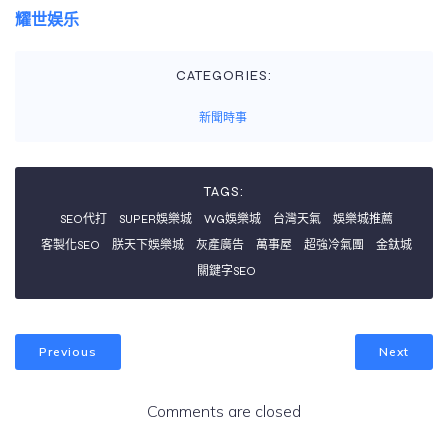
耀世娱乐
CATEGORIES:
新聞時事
TAGS:
SEO代打
SUPER娛樂城
WG娛樂城
台灣天氣
娛樂城推薦
客製化SEO
朕天下娛樂城
灰產廣告
萬事屋
超強冷氣團
金鈦城
關鍵字SEO
Previous
Next
Comments are closed