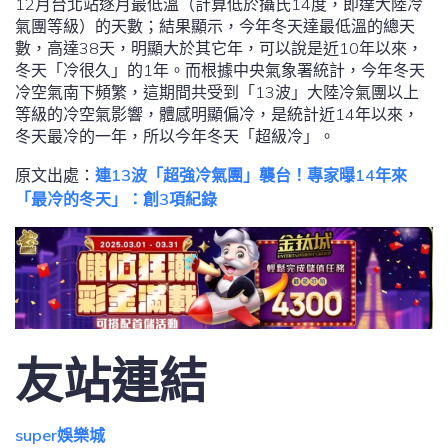
12月台北站逐月最低溫（計算低於攝氏14度，即達大陸冷
氣團等級）的天數；結果顯示，今年冬天達最低溫的總天
數，高達38天，明顯大於其它年，可以說是近10年以來，
冬天「冷很久」的1年。而根據中央氣象署統計，今年冬天
冷空氣南下頻繁，這期間共受到「13波」大陸冷氣團以上
等級的冷空氣影響，體感明顯偏冷，是統計近14年以來，
冬天最冷的一年，所以今年冬天「超級冷」。
原文出處：
連13波「超強冷氣團」襲台！專家曝14年來
「最冷的冬天」：創3項紀錄
友站連結
super娛樂城