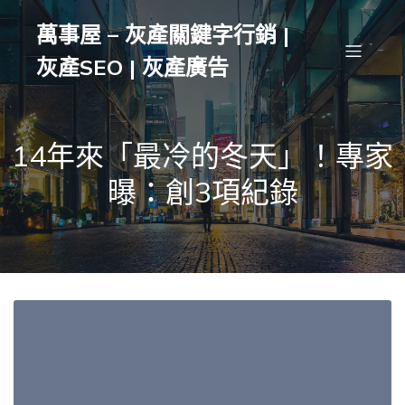
萬事屋 – 灰產關鍵字行銷 |
灰產SEO | 灰產廣告
14年來「最冷的冬天」！專家
曝：創3項紀錄