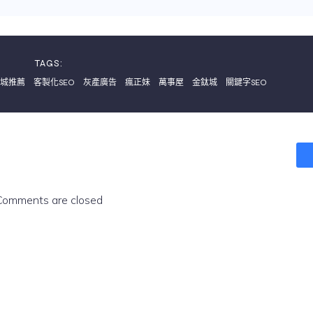
TAGS:
城推薦
客製化SEO
灰產廣告
瘋正妹
萬事屋
金鈦城
關鍵字SEO
Comments are closed