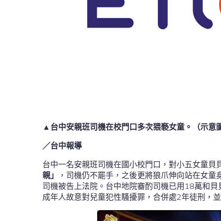
▲台中安親班司機在校門口多次猥褻女童。（示意圖／
／台中報導
台中一名安親班司機在國小校門口，對小五女童貝貝
親」
，司機仍不罷手，之後更將狼爪伸向站在女童
司機被告上法院。台中地院審酌司機已用18萬和貝
成年人故意對兒童犯性騷擾罪，合併處2年徒刑，並