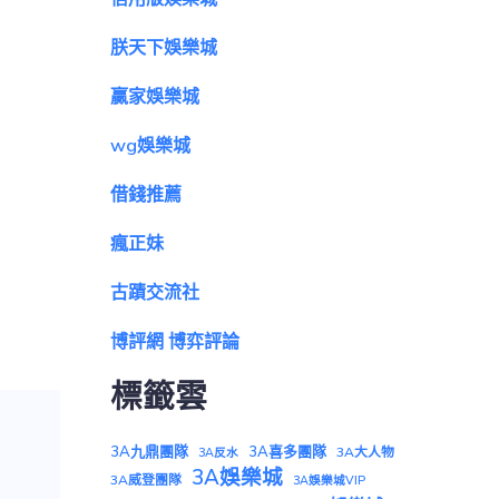
朕天下娛樂城
贏家娛樂城
wg娛樂城
借錢推薦
瘋正妹
古蹟交流社
博評網 博弈評論
標籤雲
3A九鼎團隊
3A喜多團隊
3A大人物
3A反水
3A娛樂城
3A威登團隊
3A娛樂城VIP