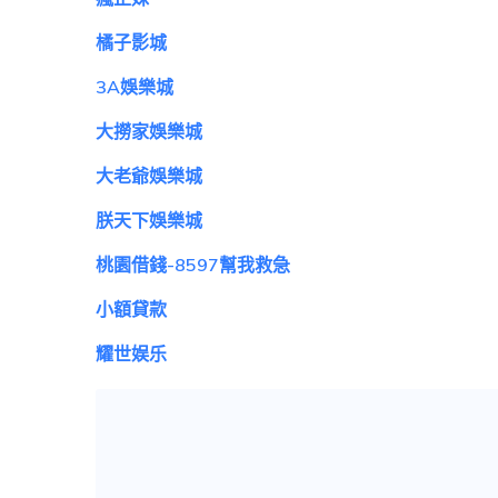
橘子影城
3A娛樂城
大撈家娛樂城
大老爺娛樂城
朕天下娛樂城
桃園借錢-8597幫我救急
小額貸款
耀世娱乐