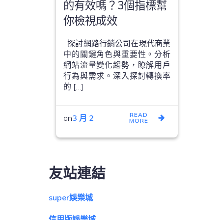
的有效嗎？3個指標幫
你檢視成效
探討網路行銷公司在現代商業
中的關鍵角色與重要性。分析
網站流量變化趨勢，瞭解用戶
行為與需求。深入探討轉換率
的 […]
READ
on
3 月 2
MORE
友站連結
super娛樂城
信用版娛樂城