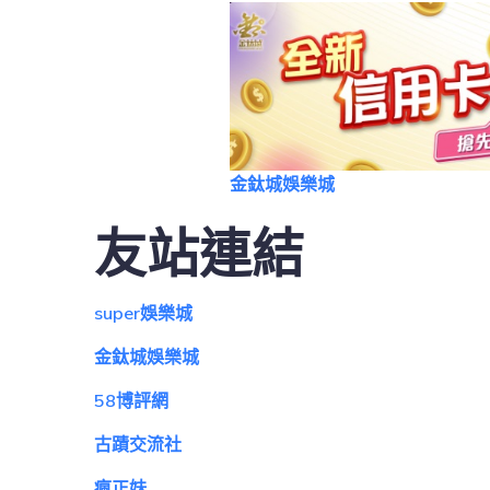
金鈦城娛樂城
友站連結
super娛樂城
金鈦城娛樂城
58博評網
古蹟交流社
瘋正妹