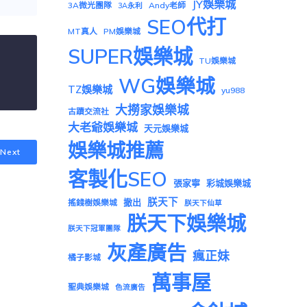
JY娛樂城
3A微光團隊
Andy老師
3A永利
SEO代打
MT真人
PM娛樂城
SUPER娛樂城
TU娛樂城
WG娛樂城
TZ娛樂城
yu988
大撈家娛樂城
古蹟交流社
大老爺娛樂城
天元娛樂城
娛樂城推薦
Next
客製化SEO
張家寧
彩城娛樂城
朕天下
撤出
搖錢樹娛樂城
朕天下仙草
朕天下娛樂城
朕天下冠軍團隊
灰產廣告
瘋正妹
橘子影城
萬事屋
聖典娛樂城
色流廣告