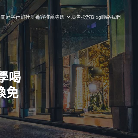
業關鍵字行銷
社群獲客
推薦專區
廣告投放
Blog
聯絡我們
學喝
換免