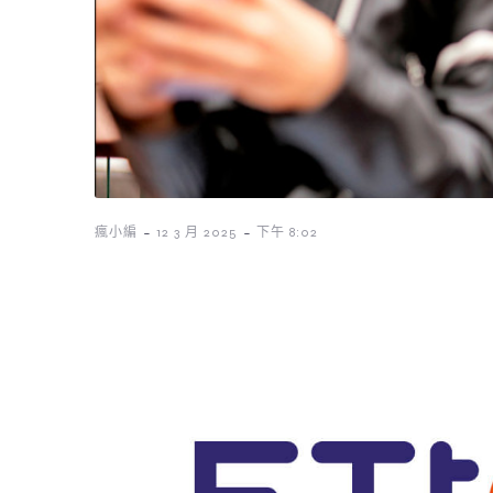
-
-
瘋小編
12 3 月 2025
下午 8:02