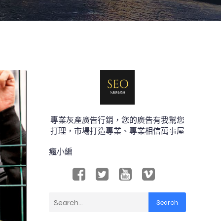
專業灰產廣告行銷，您的廣告有我幫您
打理，市場打造專業、專業相信萬事屋
瘋小編
Search