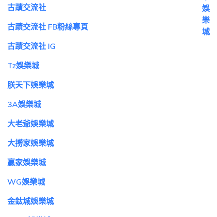
古蹟交流社
娛
樂
古蹟交流社 FB粉絲專頁
城
古蹟交流社 IG
Tz娛樂城
朕天下娛樂城
3A娛樂城
大老爺娛樂城
大撈家娛樂城
贏家娛樂城
WG娛樂城
金鈦城娛樂城