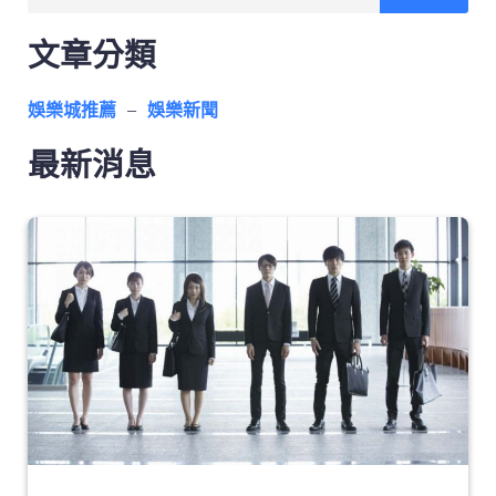
文章分類
娛樂城推薦
–
娛樂新聞
最新消息