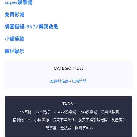
super娛樂城
免費影城
桃園借錢-8597幫我救急
小額貸款
耀世娱乐
CATEGORIES:
娛樂城推薦
-
娛樂新聞
TAGS:
AG團隊
SEO代打
SUPER娛樂城
WG娛樂城
娛樂城推薦
客製化SEO
小圓團隊
朕天下娛樂城
朕天下娛樂城老闆
灰產廣告
萬事屋
金鈦城
關鍵字SEO