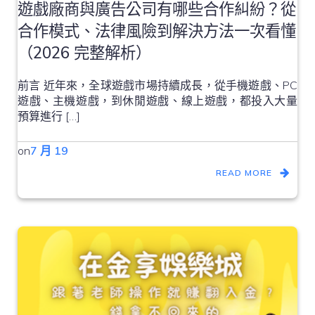
遊戲廠商與廣告公司有哪些合作糾紛？從
合作模式、法律風險到解決方法一次看懂
（2026 完整解析）
前言 近年來，全球遊戲市場持續成長，從手機遊戲、PC
遊戲、主機遊戲，到休閒遊戲、線上遊戲，都投入大量
預算進行 […]
on
7 月 19
READ MORE