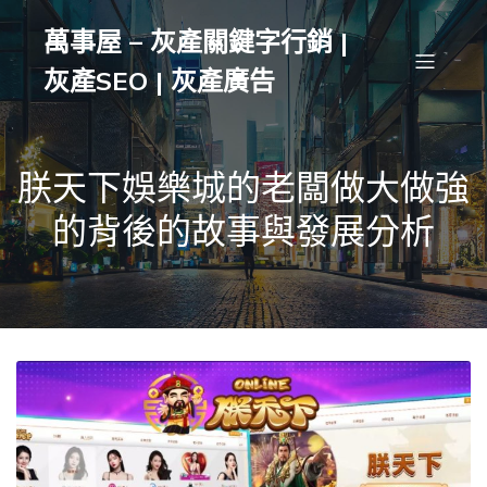
萬事屋 – 灰產關鍵字行銷 |
灰產SEO | 灰產廣告
朕天下娛樂城的老闆做大做強
的背後的故事與發展分析