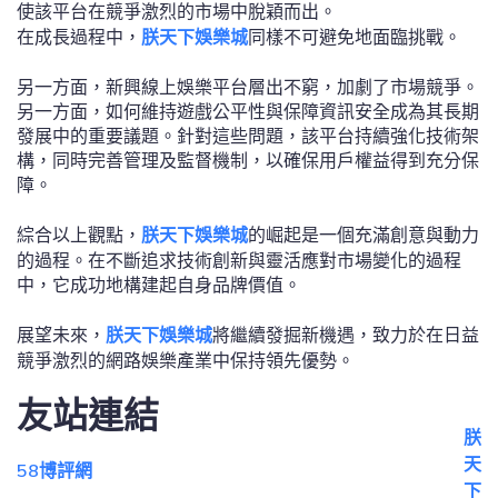
使該平台在競爭激烈的市場中脫穎而出。
在成長過程中，
朕天下娛樂城
同樣不可避免地面臨挑戰。
另一方面，新興線上娛樂平台層出不窮，加劇了市場競爭。
另一方面，如何維持遊戲公平性與保障資訊安全成為其長期
發展中的重要議題。針對這些問題，該平台持續強化技術架
構，同時完善管理及監督機制，以確保用戶權益得到充分保
障。
綜合以上觀點，
朕天下娛樂城
的崛起是一個充滿創意與動力
的過程。在不斷追求技術創新與靈活應對市場變化的過程
中，它成功地構建起自身品牌價值。
展望未來，
朕天下娛樂城
將繼續發掘新機遇，致力於在日益
競爭激烈的網路娛樂產業中保持領先優勢。
友站連結
朕
天
58博評網
下