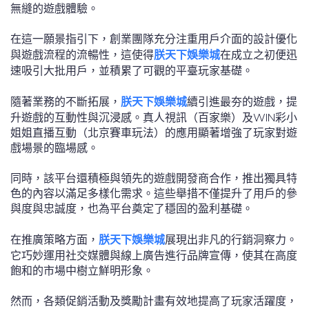
無縫的遊戲體驗。
在這一願景指引下，創業團隊充分注重用戶介面的設計優化
與遊戲流程的流暢性，這使得
朕天下娛樂城
在成立之初便迅
速吸引大批用戶，並積累了可觀的平臺玩家基礎。
隨著業務的不斷拓展，
朕天下娛樂城
續引進最夯的遊戲，提
升遊戲的互動性與沉浸感。真人視訊（百家樂）及WIN彩小
姐姐直播互動（北京賽車玩法）的應用顯著增強了玩家對遊
戲場景的臨場感。
同時，該平台還積極與領先的遊戲開發商合作，推出獨具特
色的內容以滿足多樣化需求。這些舉措不僅提升了用戶的參
與度與忠誠度，也為平台奠定了穩固的盈利基礎。
在推廣策略方面，
朕天下娛樂城
展現出非凡的行銷洞察力。
它巧妙運用社交媒體與線上廣告進行品牌宣傳，使其在高度
飽和的市場中樹立鮮明形象。
然而，各類促銷活動及獎勵計畫有效地提高了玩家活躍度，