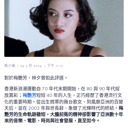
-
-
瘋小編
25 3 月 2025
下午 11:17
對於梅艷芳，林夕曾如此評道。
香港新浪潮運動自 70 年代末期開始，在 80 與 90 年代綻
放異彩；
梅艷芳
短短 40 年的人生，正巧經歷了香港流行文
化的重要時期。從出生微寒的舞台歌女、到風靡亞洲的百變
天后，並在 2003 年與世長辭、象徵了光輝時代的終結。
梅
艷芳的生命軌跡雖短，大膽前衛的精神卻影響了亞洲數十年
來的音樂、電影、時尚與社會發展，直至如今。