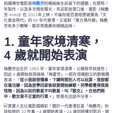
拍攝傳世電影是
梅艷芳
的親姊姊生前留下的遺願；在歷時 7
年製作，以及多次預告曝光、吊足影迷胃口後，電影《梅艷
芳 Anita》在 2021年上映。不論你是否曾經歷被譽為「文
化黃金時代」的 80 年代香港，又或對「東方瑪丹娜」梅艷
芳有多少瞭解，都非常推薦你細細品味。
1. 童年家境清寒，
4 歲就開始表演
梅艷芳出生於 1963 年，童年家境清寒，父親很早就過世；
因此 4 歲開始就與姊姊「梅愛芳」一起在母親創立的歌舞團
表演。「
從小我就很懂事，下課時間別人可以玩耍，我卻都
在寫功課，因為放學回家後就要開始練歌。同學都覺得我是
怪物，因為以前的歌星不叫歌星，叫『歌女』。在他們眼
中，歌女是不正當的行業。
」她曾在訪談中分享。