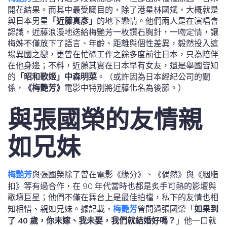
開花結果。而其中最受矚目的，除了港星林國斌，大概就是
與日本男星
「近藤真彥」
的地下戀情。他們兩人是在演唱會
認識，近藤浪漫地送給梅艷芳一枚鑽石胸針，一吻定情，讓
梅姊不僅放下了語言、年齡、距離與個性差異，毅然投入這
場異國之戀，更曾在忙碌工作之餘多度前往日本，只為陪伴
在他身邊；不料，近藤其實在日本早有女友，還是舉國皆知
的
「昭和歌姬」中森明菜
。（或許因為日本經紀公司的關
係，
《梅艷芳》
電影中特別將近藤化名為後藤。）
與張國榮的友情親
如兄妹
梅艷芳
與張國榮除了曾在電影《緣分》、《偶然》與《胭脂
扣》等有過合作，在 90 年代當時也都是炙手可熱的影壇與
歌壇巨星；他們不僅在舞台上是最佳拍檔，私下的友情也相
知相惜、親如兄妹。據記載，
梅艷芳
曾問過張國榮「
如果到
了 40 歲，你未嫁、我未娶，我們就結婚好嗎？
」他一口就