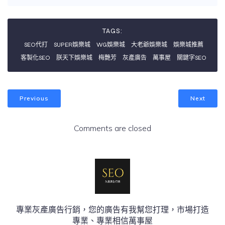
TAGS:
SEO代打
SUPER娛樂城
WG娛樂城
大老爺娛樂城
娛樂城推薦
客製化SEO
朕天下娛樂城
梅艷芳
灰產廣告
萬事屋
關鍵字SEO
Previous
Next
Comments are closed
專業灰產廣告行銷，您的廣告有我幫您打理，市場打造
專業、專業相信萬事屋