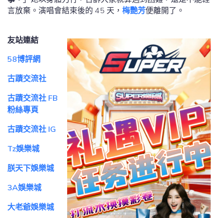
言放棄。演唱會結束後的 45 天，
梅艷芳
便離開了。
友站連結
58博評網
古蹟交流社
古蹟交流社 FB
粉絲專頁
古蹟交流社 IG
Tz娛樂城
朕天下娛樂城
3A娛樂城
大老爺娛樂城