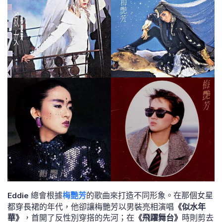
Eddie
總會根據
梅艷芳
的歌曲來打造不同形象。在那個女星
都穿長裙的年代，他卻讓梅艷芳以男裝亮相演唱
《似水年
華》
，首開了反性別穿搭的先河；在
《飛躍舞台》
時則剪去