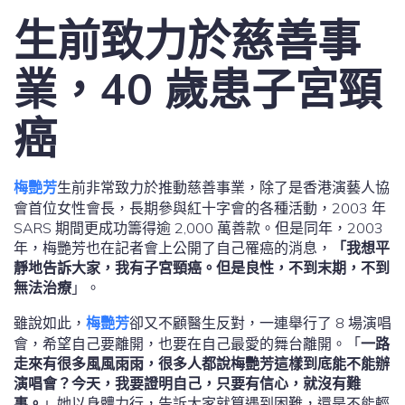
生前致力於慈善事
業，40 歲患子宮頸
癌
梅艷芳
生前非常致力於推動慈善事業，除了是香港演藝人協
會首位女性會長，長期參與紅十字會的各種活動，2003 年
SARS 期間更成功籌得逾 2,000 萬善款。但是同年，2003
年，梅艷芳也在記者會上公開了自己罹癌的消息，
「我想平
靜地告訴大家，我有子宮頸癌。但是良性，不到末期，不到
無法治療
」。
雖說如此，
梅艷芳
卻又不顧醫生反對，一連舉行了 8 場演唱
會，希望自己要離開，也要在自己最愛的舞台離開。「
一路
走來有很多風風雨雨，很多人都說梅艷芳這樣到底能不能辦
演唱會？今天，我要證明自己，只要有信心，就沒有難
事。
」她以身體力行，告訴大家就算遇到困難，還是不能輕