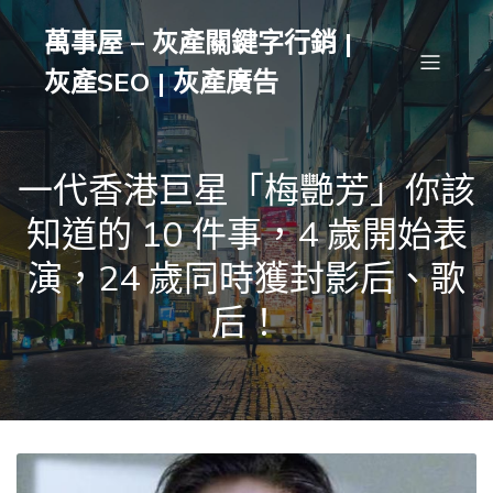
萬事屋 – 灰產關鍵字行銷 |
灰產SEO | 灰產廣告
一代香港巨星「梅艷芳」你該
知道的 10 件事，4 歲開始表
演，24 歲同時獲封影后、歌
后！