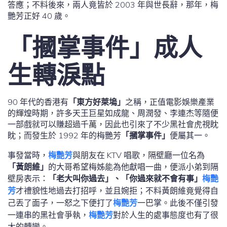
答應；不料後來，兩人竟皆於 2003 年與世長辭，那年，梅
艷芳正好 40 歲。
「摑掌事件」成人
生轉淚點
90 年代的香港有
「東方好萊塢」
之稱，正值電影娛樂產業
的輝煌時期，許多天王巨星如成龍、周潤發、李連杰等隨便
一部戲就可以賺超過千萬，因此也引來了不少黑社會虎視眈
眈；而發生於 1992 年的梅艷芳
「摑掌事件」
便屬其一。
事發當時，
梅艷芳
與朋友在 KTV 唱歌，隔壁廳一位名為
「黃朗維」
的大哥希望梅姊能為他獻唱一曲，便派小弟到隔
壁房表示：
「老大叫你過去」、「你過來就不會有事」
梅艷
芳
才禮貌性地過去打招呼，並且婉拒；不料黃朗維竟覺得自
己丟了面子，一怒之下便打了
梅艷芳
一巴掌。此後不僅引發
一連串的黑社會爭執，
梅艷芳
對於人生的處事態度也有了很
大的轉變。