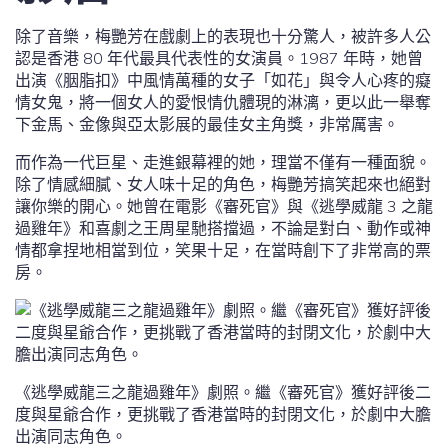
除了音樂，梅艷芳在戲劇上的表現也十分驚人，被許多人公
認是香港 80 年代最具代表性的女演員。1987 年時，她曾
出演《胭脂扣》中風情萬種的女子「如花」與令人心疼的癡
情女鬼，將一個女人的愛恨情仇體現的淋漓，更以此一舉奪
下金馬、金像與亞太影展的最佳女主角獎，非常厲害。
而作為一代巨星、走進銀幕裡的她，理當不僅有一種面貌。
除了情感細膩、女人味十足的角色，梅艷芳搞笑起來也絕對
讓你樂的開心。她曾在電影《審死官》與《逃學威龍 3 之龍
過雞年》和喜劇之王周星馳搭擋過，不論是對白、動作或神
情都拿捏地相當到位，笑果十足，在當時創下了非常高的票
房。
《逃學威龍三之龍過雞年》劇照。繼《審死官》獲好評後二
度與星爺合作，更挑戰了香港當時的封閉文化，於劇中大膽
出演同志角色。