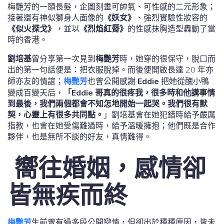
梅艷芳的一頭長髮，企圖刻畫可帥氣、可性感的二元形象；
接著還有神似獅身人面像的
《妖女》
、強烈實驗性妝容的
《似火探戈》
，並以
《烈焰紅脣》
的性感抹胸造型轟動了當
時的香港。
劉培基
曾分享第一次見到
梅艷芳
時，她穿的很保守，脫口而
出的第一句話便是：把衣服脫掉。而後便開啟長達 20 年亦
師亦友的情誼；
梅艷芳
也曾公開感謝
Eddie
把她從醜小鴨
變成百變天后，
「Eddie 哥真的很疼我，很多時和他講事情
到最後，我們兩個都會不知怎地開始一起哭。我們很有默
契，心靈上有很多共同點。
」劉培基會在她犯錯時給予嚴厲
指教，也會在她受傷難過時，給予溫暖擁抱；他們既是合作
夥伴，也是無所不談的好友，真情難得。
嚮往婚姻，感情卻
皆無疾而終
梅艷芳
生前曾有過多段公開戀情，但卻出於種種原因，皆未