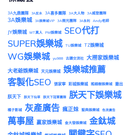
3A九鼎團隊
3A喜多團隊
3A大人物
3A威登團隊
3A反水
3A娛樂城
3A微光團隊
Andy老師
3A娛樂城VIP
3A永利
SEO代打
JY娛樂城
MT真人
PM娛樂城
SUPER娛樂城
TZ娛樂城
TU娛樂城
WG娛樂城
大撈家娛樂城
yu988
古蹟交流社
娛樂城推薦
大老爺娛樂城
天元娛樂城
客製化SEO
張家寧
彩城娛樂城
撤出
搖錢樹娛樂城
朕天下娛樂城
朕天下
朕天下仙草
朕天下冠軍團隊
灰產廣告
瘋正妹
橘子影城
聖典娛樂城
色流廣告
萬事屋
金鈦城
贏家娛樂城
金大發娛樂城
關鍵字SEO