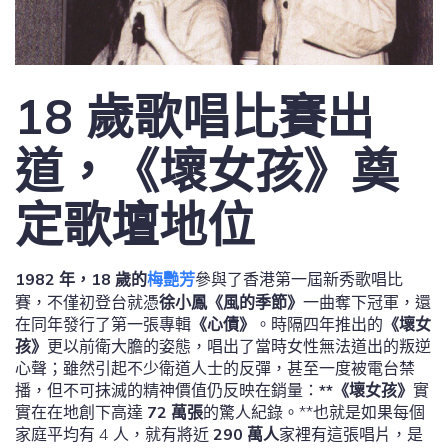
18 歲歌唱比賽出
道，《壞女孩》奠
定歌壇地位
1982 年，18 歲的
梅艷芳
參與了香港第一屆新秀歌唱比
賽，不僅初登台就憑
徐小鳳《風的季節》
一曲奪下冠軍，還
在同年發行了第一張專輯
《心債》
。時隔四年推出的
《壞女
孩》
更以前衛大膽的姿態，唱出了當時女性無法道出的叛逆
心聲；雖然引起不少衛道人士的反彈，甚至一度被電台禁
播，但不可抹滅的精神價值仍反映在銷量：
**《壞女孩》
實
實在在地創下高達
72 萬張
的驚人紀錄。**也就是如果每個
家庭平均有 4 人，就有將近
290 萬人
家裡有這張唱片，是