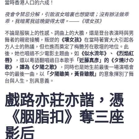
當時香港人口的六成！
夜會令禁忌分解，引致淑女暗裏也想變壞；沒有辦法做乖
乖，我暗罵我這晚變得太壞。——《壞女孩》
不論是服裝上的性感、詞曲上的大膽，還是登台表演時與男
舞者的親密接觸，叛逆的
《壞女孩》
在當時著實大大引起各
方人士的熱議，但也進而奠定了梅艷芳在歌壇的地位。此
後，她也唱過不少電影主題曲，如
《似水流年》、《烈焰紅
唇》
，還以粵語翻唱過日本歌手
「近藤真彥」的《タ燒けの
歌》，譯為《夕陽之歌》
，同時也是她生前最後一場演唱會
中的最後一曲，以
「夕陽雖美，黃昏雖靚」
的意象揮別了舞
台與人生，別具意義。
戲路亦莊亦諧，憑
《胭脂扣》奪三座
影后