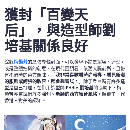
獲封「百變天
后」，與造型師劉
培基關係良好
綜觀
梅艷芳
的歷張專輯封面，可以發現不論是妝容、造型，
或是整體拍攝的創意，在現代回頭看，依舊大膽前衛，且帶
有不過時的東方韻味。「
我非常喜歡看時尚報導，看見新潮
的服飾或誇張的妝容，都會想嘗試。
」除了登台時有許多造
型是自己打理，在御用造型師
Eddie 劉培基
的協助下，梅
艷芳亦嘗試過許多
強烈、新穎的西方舞台風格
，顛覆了一代
香港人對美的認知。