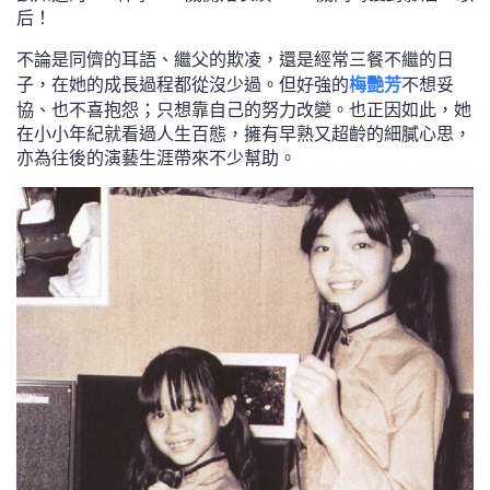
不論是同儕的耳語、繼父的欺凌，還是經常三餐不繼的日
子，在她的成長過程都從沒少過。但好強的
梅艷芳
不想妥
協、也不喜抱怨；只想靠自己的努力改變。也正因如此，她
在小小年紀就看過人生百態，擁有早熟又超齡的細膩心思，
亦為往後的演藝生涯帶來不少幫助。