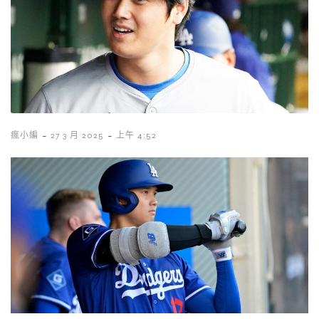
-
-
瘋小編
27 3 月 2025
上午 4:52