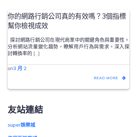
你的網路行銷公司真的有效嗎？3個指標
幫你檢視成效
探討網路行銷公司在現代商業中的關鍵角色與重要性。
分析網站流量變化趨勢，瞭解用戶行為與需求。深入探
討轉換率的 […]
on
3 月 2
READ MORE
友站連結
super娛樂城