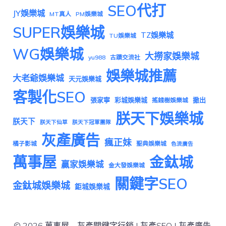
SEO代打
JY娛樂城
MT真人
PM娛樂城
SUPER娛樂城
TZ娛樂城
TU娛樂城
WG娛樂城
大撈家娛樂城
yu988
古蹟交流社
娛樂城推薦
大老爺娛樂城
天元娛樂城
客製化SEO
張家寧
彩城娛樂城
撤出
搖錢樹娛樂城
朕天下娛樂城
朕天下
朕天下仙草
朕天下冠軍團隊
灰產廣告
瘋正妹
橘子影城
聖典娛樂城
色流廣告
萬事屋
金鈦城
贏家娛樂城
金大發娛樂城
關鍵字SEO
金鈦城娛樂城
鉅城娛樂城
© 2026 萬事屋 – 灰產關鍵字行銷 | 灰產SEO | 灰產廣告.