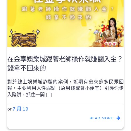
在金享娛樂城跟著老師操作就賺翻入金？
錢拿不回來的
對於線上娛樂城詐騙的案例，近期有愈來愈多民眾回
報，主要利用人性弱點（急用錢或貪小便宜）引導你步
入陷阱，抓住一開 […]
on
7 月 19
READ MORE