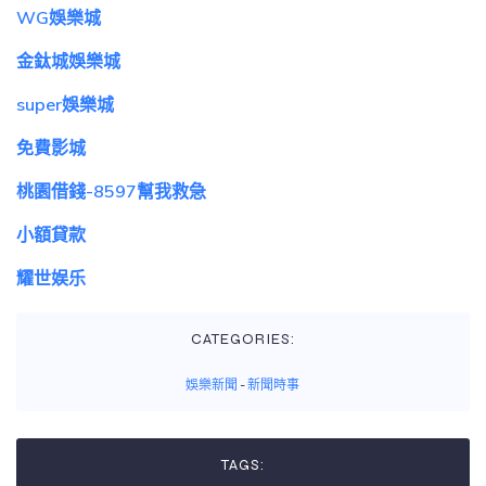
WG娛樂城
金鈦城娛樂城
super娛樂城
免費影城
桃園借錢-8597幫我救急
小額貸款
耀世娱乐
CATEGORIES:
娛樂新聞
-
新聞時事
TAGS: