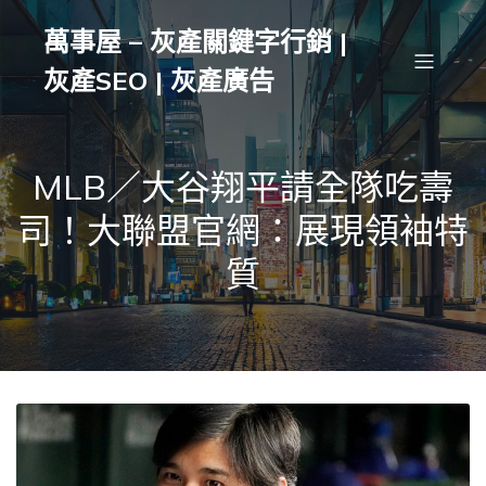
萬事屋 – 灰產關鍵字行銷 |
灰產SEO | 灰產廣告
MLB／大谷翔平請全隊吃壽
司！大聯盟官網：展現領袖特
質