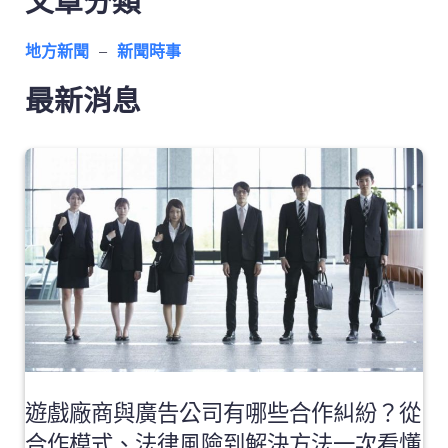
文章分類
地方新聞
–
新聞時事
最新消息
遊戲廠商與廣告公司有哪些合作糾紛？從
合作模式、法律風險到解決方法一次看懂