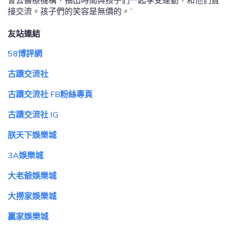
會去醫療機構，抽出時間與孩子們一起享受運動，和他們直
接交流。孩子們的笑容是無價的。”
友站連結
58博評網
古蹟交流社
古蹟交流社 FB粉絲專頁
古蹟交流社 IG
朕天下娛樂城
3A娛樂城
大老爺娛樂城
大撈家娛樂城
贏家娛樂城