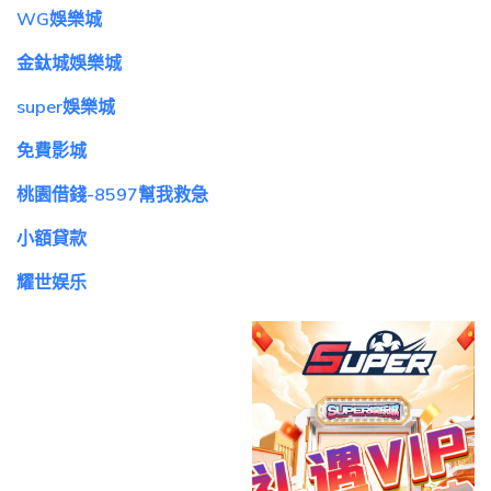
WG娛樂城
金鈦城娛樂城
super娛樂城
免費影城
桃園借錢-8597幫我救急
小額貸款
耀世娱乐