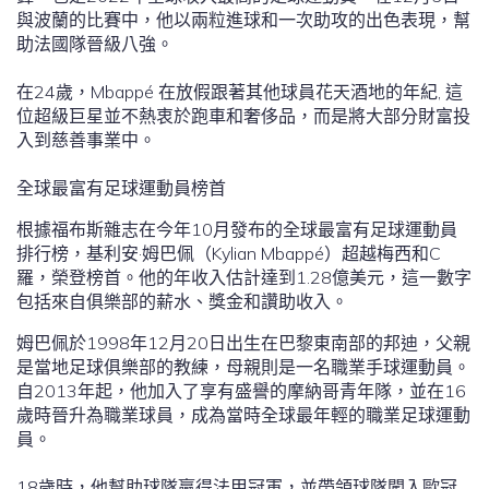
與波蘭的比賽中，他以兩粒進球和一次助攻的出色表現，幫
助法國隊晉級八強。
在24歲，Mbappé 在放假跟著其他球員花天酒地的年紀, 這
位超級巨星並不熱衷於跑車和奢侈品，而是將大部分財富投
入到慈善事業中。
全球最富有足球運動員榜首
根據福布斯雜志在今年10月發布的全球最富有足球運動員
排行榜，基利安·姆巴佩（Kylian Mbappé）超越梅西和C
羅，榮登榜首。他的年收入估計達到1.28億美元，這一數字
包括來自俱樂部的薪水、獎金和讚助收入。
姆巴佩於1998年12月20日出生在巴黎東南部的邦迪，父親
是當地足球俱樂部的教練，母親則是一名職業手球運動員。
自2013年起，他加入了享有盛譽的摩納哥青年隊，並在16
歲時晉升為職業球員，成為當時全球最年輕的職業足球運動
員。
18歲時，他幫助球隊贏得法甲冠軍，並帶領球隊闖入歐冠