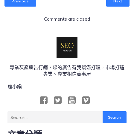
Previous
Next
Comments are closed
專業灰產廣告行銷，您的廣告有我幫您打理，市場打造
專業、專業相信萬事屋
瘋小編
Search