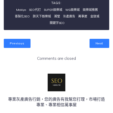
TAGS:
Makiyo
SEO代打
SUPER娛樂城
WG娛樂城
娛樂城推薦
客製化SEO
朕天下娛樂城
湘瑩
灰產廣告
萬事屋
金鈦城
關鍵字SEO
Previous
Next
Comments are closed
專業灰產廣告行銷，您的廣告有我幫您打理，市場打造
專業、專業相信萬事屋