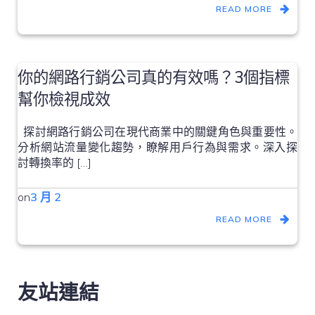
READ MORE
你的網路行銷公司真的有效嗎？3個指標
幫你檢視成效
探討網路行銷公司在現代商業中的關鍵角色與重要性。
分析網站流量變化趨勢，瞭解用戶行為與需求。深入探
討轉換率的 […]
on
3 月 2
READ MORE
友站連結