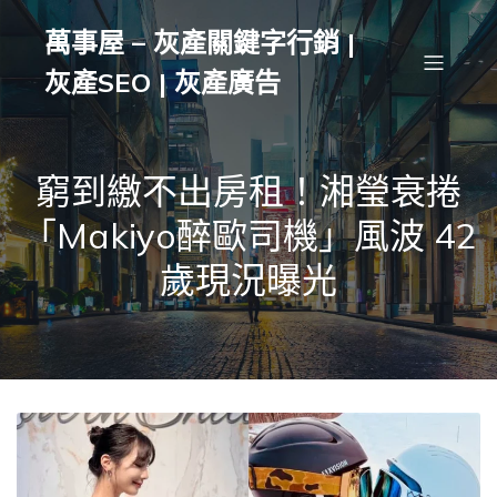
萬事屋 – 灰產關鍵字行銷 |
灰產SEO | 灰產廣告
窮到繳不出房租！湘瑩衰捲
「Makiyo醉歐司機」風波 42
歲現況曝光