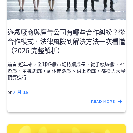
遊戲廠商與廣告公司有哪些合作糾紛？從
合作模式、法律風險到解決方法一次看懂
（2026 完整解析）
前言 近年來，全球遊戲市場持續成長，從手機遊戲、PC
遊戲、主機遊戲，到休閒遊戲、線上遊戲，都投入大量
預算進行 […]
on
7 月 19
READ MORE