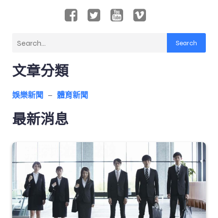
Search
文章分類
娛樂新聞
–
體育新聞
最新消息