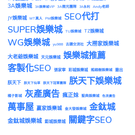
3A娛樂城
3A微光團隊
Andy老師
3A娛樂城VIP
3A永利
SEO代打
JY娛樂城
MT真人
PM娛樂城
SUPER娛樂城
TZ娛樂城
TU娛樂城
WG娛樂城
大撈家娛樂城
yu988
古蹟交流社
娛樂城推薦
大老爺娛樂城
天元娛樂城
客製化SEO
張家寧
彩城娛樂城
撤出
搖錢樹娛樂城
朕天下娛樂城
朕天下
朕天下仙草
朕天下冠軍團隊
灰產廣告
瘋正妹
橘子影城
聖典娛樂城
色流廣告
萬事屋
金鈦城
贏家娛樂城
金大發娛樂城
關鍵字SEO
金鈦城娛樂城
鉅城娛樂城