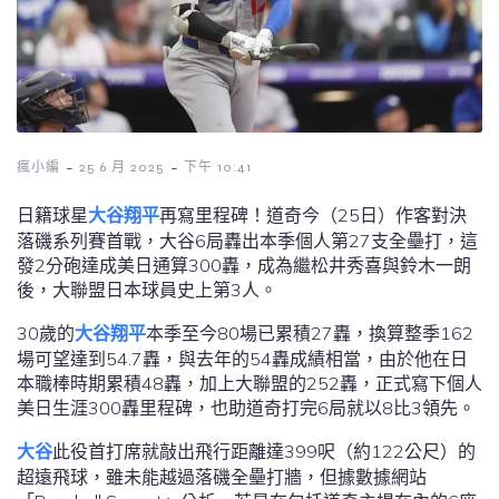
-
-
瘋小編
25 6 月 2025
下午 10:41
日籍球星
大谷翔平
再寫里程碑！道奇今（25日）作客對決
落磯系列賽首戰，大谷6局轟出本季個人第27支全壘打，這
發2分砲達成美日通算300轟，成為繼松井秀喜與鈴木一朗
後，大聯盟日本球員史上第3人。
30歲的
大谷翔平
本季至今80場已累積27轟，換算整季162
場可望達到54.7轟，與去年的54轟成績相當，由於他在日
本職棒時期累積48轟，加上大聯盟的252轟，正式寫下個人
美日生涯300轟里程碑，也助道奇打完6局就以8比3領先。
大谷
此役首打席就敲出飛行距離達399呎（約122公尺）的
超遠飛球，雖未能越過落磯全壘打牆，但據數據網站