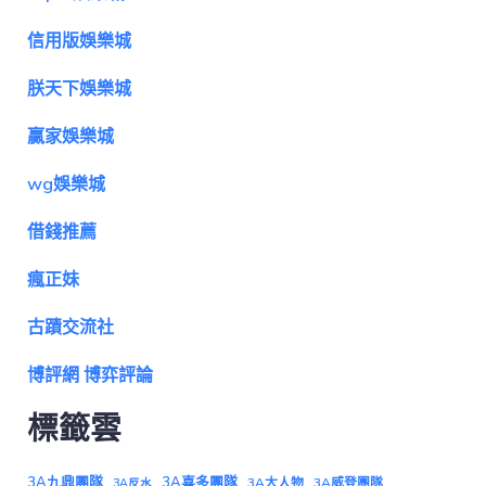
信用版娛樂城
朕天下娛樂城
贏家娛樂城
wg娛樂城
借錢推薦
瘋正妹
古蹟交流社
博評網 博弈評論
標籤雲
3A九鼎團隊
3A喜多團隊
3A大人物
3A威登團隊
3A反水