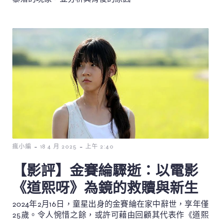
-
-
瘋小編
18 4 月 2025
上午 2:40
【影評】金賽綸驟逝：以電影
《道熙呀》為鏡的救贖與新生
2024年2月16日，童星出身的金賽綸在家中辭世，享年僅
25歲。令人惋惜之餘，或許可藉由回顧其代表作《道熙