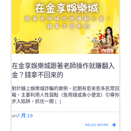
在金享娛樂城跟著老師操作就賺翻入
金？錢拿不回來的
對於線上娛樂城詐騙的案例，近期有愈來愈多民眾回
報，主要利用人性弱點（急用錢或貪小便宜）引導你
步入陷阱，抓住一開 […]
on
7 月 19
READ MORE