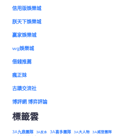
信用版娛樂城
朕天下娛樂城
贏家娛樂城
wg娛樂城
借錢推薦
瘋正妹
古蹟交流社
博評網 博弈評論
標籤雲
3A九鼎團隊
3A喜多團隊
3A大人物
3A威登團隊
3A反水