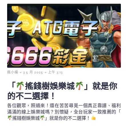
-
-
瘋小編
3 5 月 2025
上午 3:13
「
搖錢樹娛樂城
」就是你
的不二選擇！
各位觀眾，照過來！還在苦苦尋覓一個真正靠譜、福利
滿滿的線上娛樂城嗎？別懷疑，全台玩家一致推薦的「
搖錢樹娛樂城
」就是你的不二選擇！