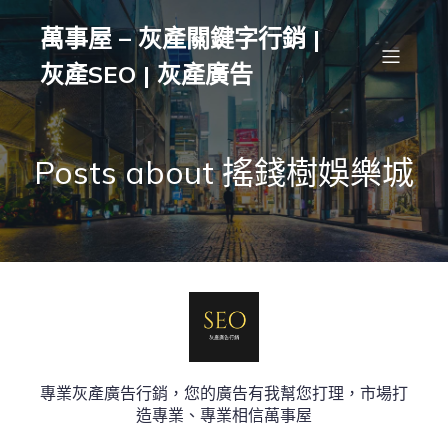
萬事屋 – 灰產關鍵字行銷 |
灰產SEO | 灰產廣告
Posts about 搖錢樹娛樂城
專業灰產廣告行銷，您的廣告有我幫您打理，市場打
造專業、專業相信萬事屋