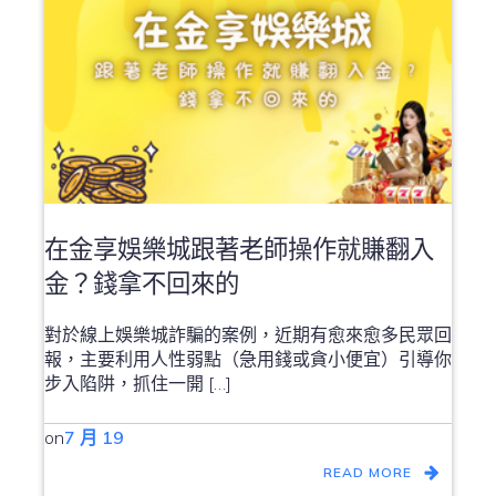
在金享娛樂城跟著老師操作就賺翻入
金？錢拿不回來的
對於線上娛樂城詐騙的案例，近期有愈來愈多民眾回
報，主要利用人性弱點（急用錢或貪小便宜）引導你
步入陷阱，抓住一開 […]
on
7 月 19
READ MORE