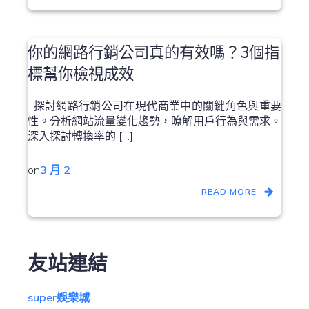
你的網路行銷公司真的有效嗎？3個指
標幫你檢視成效
探討網路行銷公司在現代商業中的關鍵角色與重要
性。分析網站流量變化趨勢，瞭解用戶行為與需求。
深入探討轉換率的 […]
on
3 月 2
READ MORE
友站連結
super娛樂城