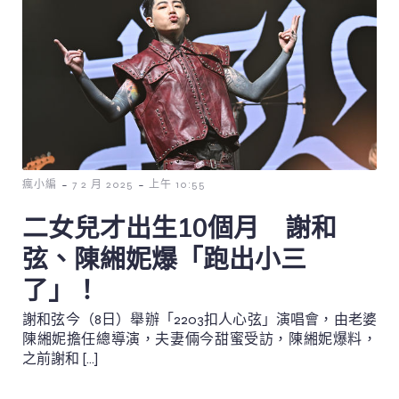
-
-
瘋小編
7 2 月 2025
上午 10:55
二女兒才出生10個月 謝和
弦、陳緗妮爆「跑出小三
了」！
謝和弦今（8日）舉辦「2203扣人心弦」演唱會，由老婆
陳緗妮擔任總導演，夫妻倆今甜蜜受訪，陳緗妮爆料，
之前謝和 […]