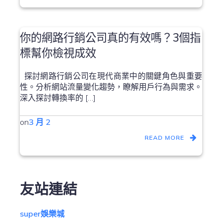
你的網路行銷公司真的有效嗎？3個指
標幫你檢視成效
探討網路行銷公司在現代商業中的關鍵角色與重要
性。分析網站流量變化趨勢，瞭解用戶行為與需求。
深入探討轉換率的 […]
on
3 月 2
READ MORE
友站連結
super娛樂城