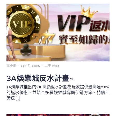
-
-
瘋小編
29 1 月 2025
上午 2:04
3A娛樂城反水計畫~
3A娛樂城推出的VIP高額返水計劃為玩家提供最高達0.8%
的返水優惠，並結合多種娛樂城專屬促銷方案，持續回
饋玩 […]