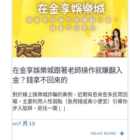
在金享娛樂城跟著老師操作就賺翻入
金？錢拿不回來的
對於線上娛樂城詐騙的案例，近期有愈來愈多民眾回
報，主要利用人性弱點（急用錢或貪小便宜）引導你
步入陷阱，抓住一開 […]
on
7 月 19
READ MORE