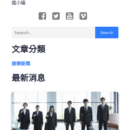
瘋小編
Search
文章分類
娛樂新聞
最新消息