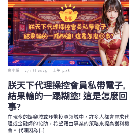
-
-
瘋小編
27 1 月 2025
上午 5:48
朕天下代理操控會員私帶電子,
結果輸的一蹋糊塗! 這是怎麼回
事?
在現今的娛樂城或炒幣投資領域中，許多人都會尋求代
理或金融師的協助，希望藉由專業的策略來提高獲利機
會。 代理因為 […]