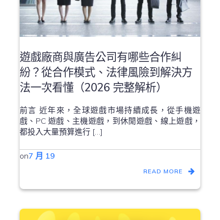
遊戲廠商與廣告公司有哪些合作糾
紛？從合作模式、法律風險到解決方
法一次看懂（2026 完整解析）
前言 近年來，全球遊戲市場持續成長，從手機遊
戲、PC 遊戲、主機遊戲，到休閒遊戲、線上遊戲，
都投入大量預算進行 […]
on
7 月 19
READ MORE