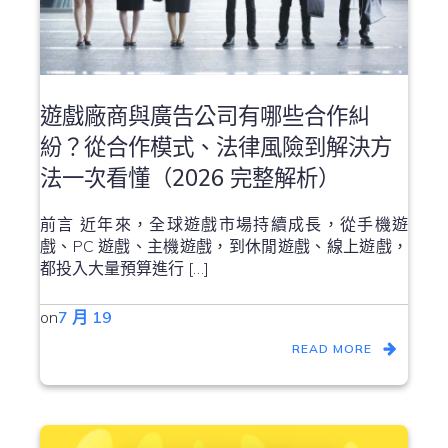
遊戲廠商與廣告公司有哪些合作糾
紛？從合作模式、法律風險到解決方
法一次看懂（2026 完整解析）
前言 近年來，全球遊戲市場持續成長，從手機遊
戲、PC 遊戲、主機遊戲，到休閒遊戲、線上遊戲，
都投入大量預算進行 […]
on
7 月 19
READ MORE