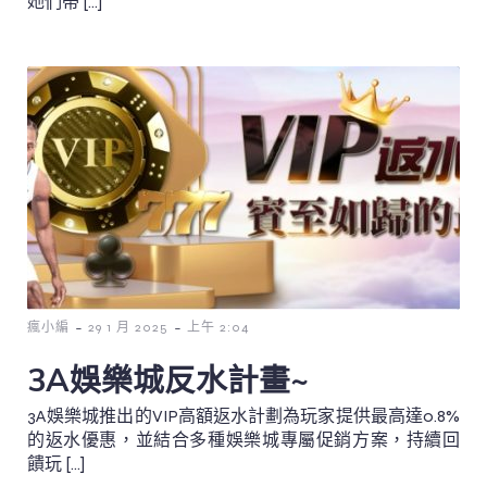
她們帶 […]
-
-
瘋小編
29 1 月 2025
上午 2:04
3A娛樂城反水計畫~
3A娛樂城推出的VIP高額返水計劃為玩家提供最高達0.8%
的返水優惠，並結合多種娛樂城專屬促銷方案，持續回
饋玩 […]