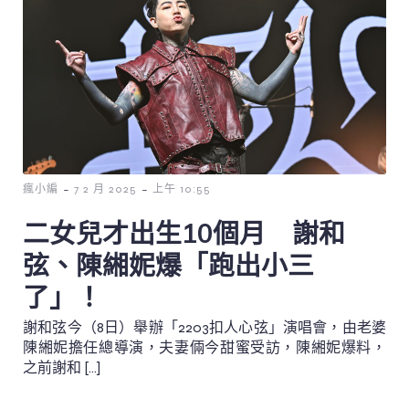
-
-
瘋小編
7 2 月 2025
上午 10:55
二女兒才出生10個月 謝和
弦、陳緗妮爆「跑出小三
了」！
謝和弦今（8日）舉辦「2203扣人心弦」演唱會，由老婆
陳緗妮擔任總導演，夫妻倆今甜蜜受訪，陳緗妮爆料，
之前謝和 […]