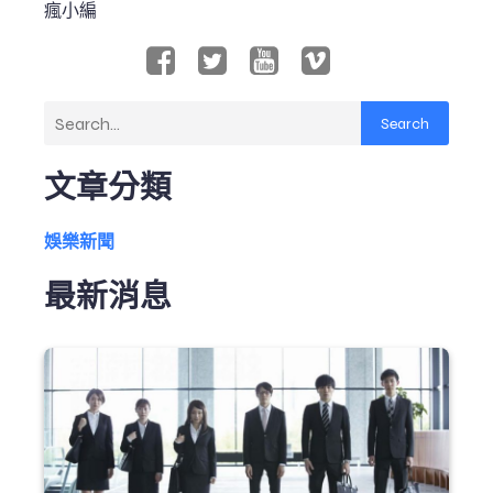
瘋小編
Search
文章分類
娛樂新聞
最新消息