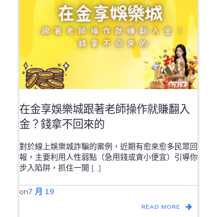
在金享娛樂城跟著老師操作就賺翻入
金？錢拿不回來的
對於線上娛樂城詐騙的案例，近期有愈來愈多民眾回
報，主要利用人性弱點（急用錢或貪小便宜）引導你
步入陷阱，抓住一開 […]
on
7 月 19
READ MORE