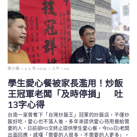
-
-
瘋小編
5 5 月 2025
上午 1:04
學生愛心餐被家長濫用！炒飯
王冠軍老闆「及時停損」 吐
13字心得
台南一家曾奪下「台灣炒飯王」冠軍的炒飯店，不僅炒
飯好吃，愛心也不落人後，多年來提供愛心待用餐給需
要的人，日前卻PO文終止提供學生愛心餐，今(10日)老闆
出面回應，感嘆「需要的人很多，不需要的人更多」，