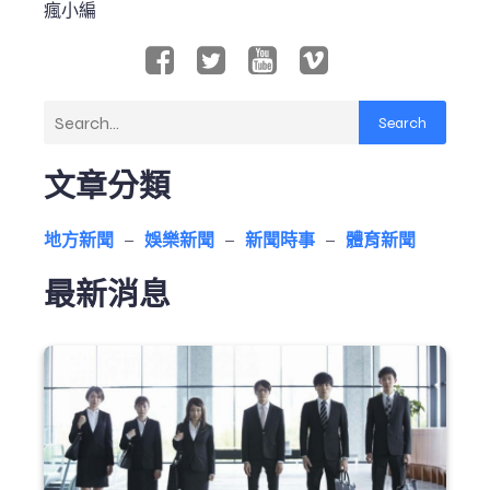
瘋小編
Search
文章分類
地方新聞
–
娛樂新聞
–
新聞時事
–
體育新聞
最新消息