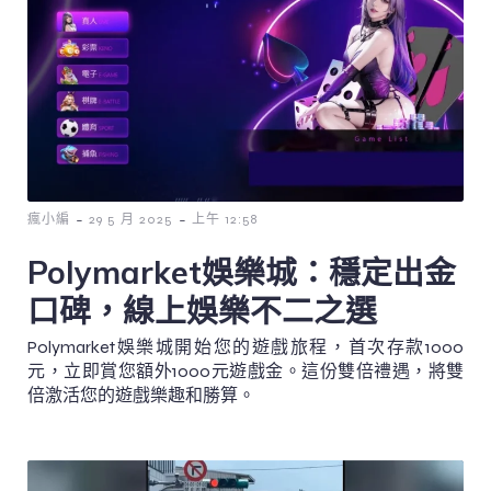
-
-
瘋小編
29 5 月 2025
上午 12:58
Polymarket娛樂城：穩定出金
口碑，線上娛樂不二之選
Polymarket娛樂城開始您的遊戲旅程，首次存款1000
元，立即賞您額外1000元遊戲金。這份雙倍禮遇，將雙
倍激活您的遊戲樂趣和勝算。