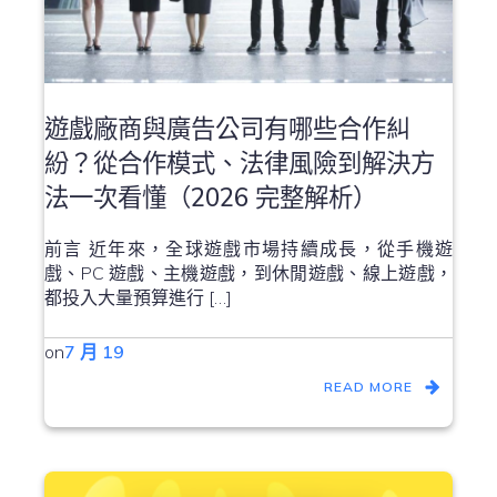
遊戲廠商與廣告公司有哪些合作糾
紛？從合作模式、法律風險到解決方
法一次看懂（2026 完整解析）
前言 近年來，全球遊戲市場持續成長，從手機遊
戲、PC 遊戲、主機遊戲，到休閒遊戲、線上遊戲，
都投入大量預算進行 […]
on
7 月 19
READ MORE