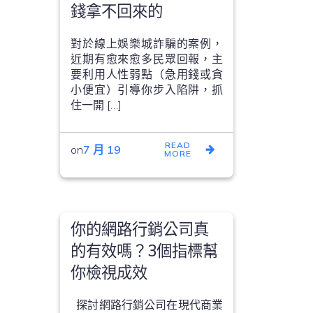
錢拿不回來的
對於線上娛樂城詐騙的案例，
近期有愈來愈多民眾回報，主
要利用人性弱點（急用錢或貪
小便宜）引導你步入陷阱，抓
住一開 […]
READ
on
7 月 19
MORE
你的網路行銷公司真
的有效嗎？3個指標幫
你檢視成效
探討網路行銷公司在現代商業